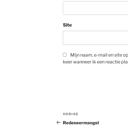
Site
Mijn naam, e-mail en site 
keer wanneer ik een reactie pla
Bericht
Vorig
VORIGE
navigatie
bericht
Redeneermangel