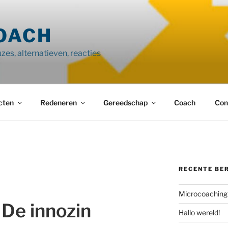
OACH
zes, alternatieven, reacties
cten
Redeneren
Gereedschap
Coach
Con
RECENTE BE
Microcoaching
De innozin
Hallo wereld!