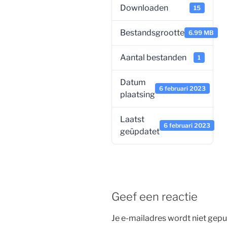
Downloaden
15
Bestandsgrootte
6.99 MB
Aantal bestanden
1
Datum
6 februari 2023
plaatsing
Laatst
6 februari 2023
geüpdatet
Geef een reactie
Je e-mailadres wordt niet gepu