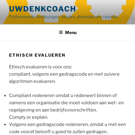
Ga
UWDENKCOACH
naar
Professionele beslissingen, keuzes, alternatieven, reacties
de
inhoud
Menu
ETHISCH EVALUEREN
Ethisch evalueren is voor ons:
compliant, volgens een gedragscode en met zuivere
algoritmen evalueren.
Compliant redeneren omdat u redeneert binnen of
namens een organisatie die moet voldoen aan wet- en
regelgeving en aan bedrijfsvoorschriften.
Comply or explain.
Volgens een gedragscode redeneren, omdat u met een
code vooraf belooft u goed te zullen gedragen.