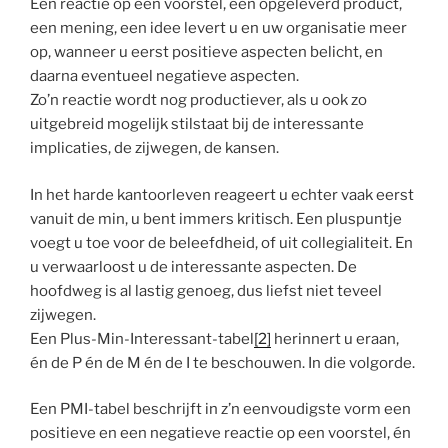
Een reactie op een voorstel, een opgeleverd product,
een mening, een idee levert u en uw organisatie meer
op, wanneer u eerst positieve aspecten belicht, en
daarna eventueel negatieve aspecten.
Zo’n reactie wordt nog productiever, als u ook zo
uitgebreid mogelijk stilstaat bij de interessante
implicaties, de zijwegen, de kansen.
In het harde kantoorleven reageert u echter vaak eerst
vanuit de min, u bent immers kritisch. Een pluspuntje
voegt u toe voor de beleefdheid, of uit collegialiteit. En
u verwaarloost u de interessante aspecten. De
hoofdweg is al lastig genoeg, dus liefst niet teveel
zijwegen.
Een Plus-Min-Interessant-tabel
[2]
herinnert u eraan,
én de P én de M én de I te beschouwen. In die volgorde.
Een PMI-tabel beschrijft in z’n eenvoudigste vorm een
positieve en een negatieve reactie op een voorstel, én