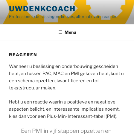
Ga
UWDENKCOACH
naar
Professionele beslissingen, keuzes, alternatieven, reacties
de
inhoud
Menu
REAGEREN
Wanneer u beslissing en onderbouwing gescheiden
hebt, en tussen PAC, MAC en PMI gekozen hebt, kunt u
een schema opzetten, kwantificeren en tot
tekststructuur maken.
Hebt u een reactie waarin u positieve en negatieve
aspecten belicht, en interessante implicaties noemt,
kies dan voor een Plus-Min-Interessant-tabel (PMI).
Een PMI in vijf stappen opzetten en